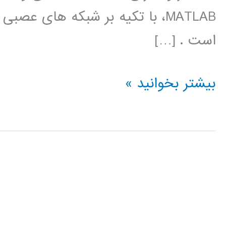
است . […]
آموزش
بیشتر بخوانید »
جعبه
ابزار
شبکه
عصبی
در
MATLAB