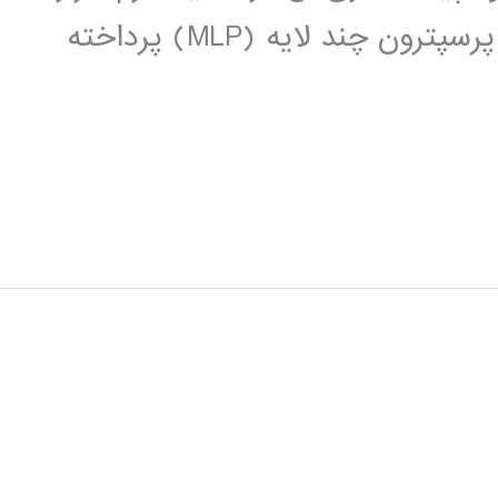
MATLAB، با تکیه بر شبکه های عصبی پرسپترون چند لایه (MLP) پرداخته