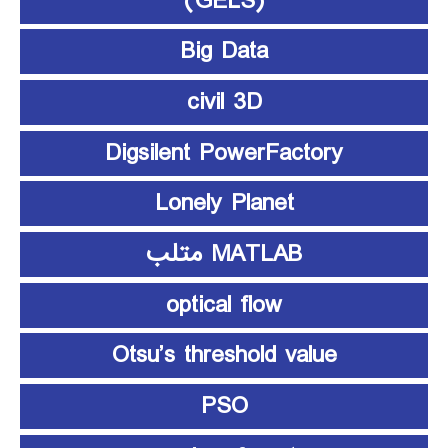
(GELS)
Big Data
civil 3D
Digsilent PowerFactory
Lonely Planet
MATLAB متلب
optical flow
Otsu’s threshold value
PSO