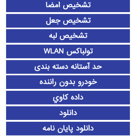
تشخیص امضا
تشخیص جعل
تشخیص لبه
تولباکس WLAN
حد آستانه دسته بندی
خودرو بدون راننده
داده كاوي
دانلود
دانلود پايان نامه