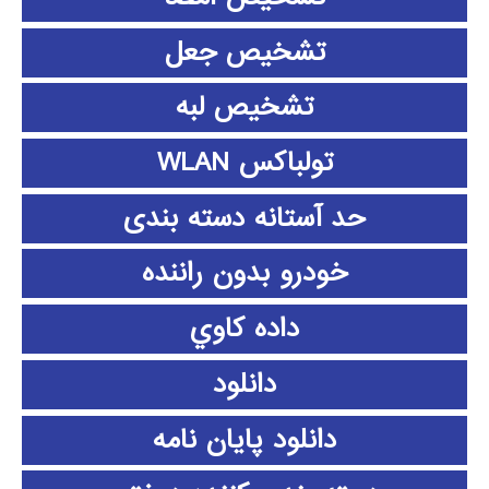
تشخیص جعل
تشخیص لبه
تولباکس WLAN
حد آستانه دسته بندی
خودرو بدون راننده
داده كاوي
دانلود
دانلود پايان نامه