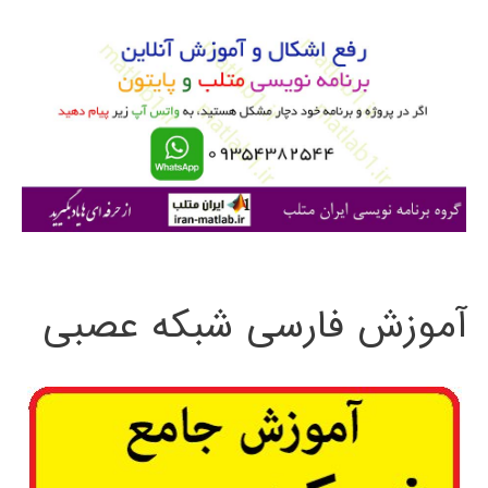
و
ب
ر
ا
ی
:
آموزش فارسی شبکه عصبی