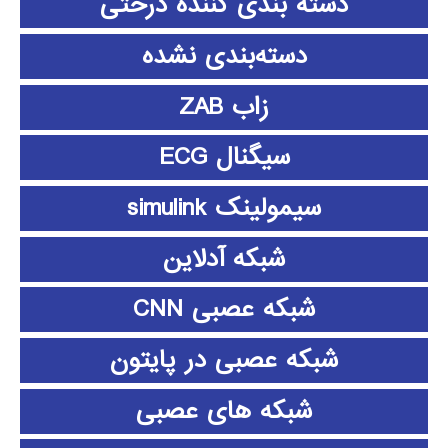
دسته بندی کننده درختی
دسته‌بندی نشده
زاب ZAB
سیگنال ECG
سیمولینک simulink
شبکه آدلاین
شبکه عصبی CNN
شبکه عصبی در پایتون
شبکه های عصبی