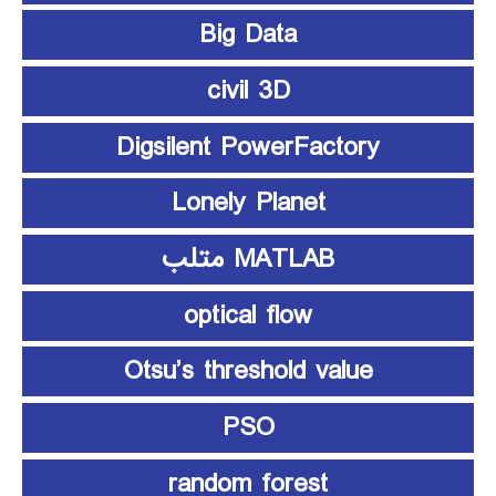
Big Data
civil 3D
Digsilent PowerFactory
Lonely Planet
MATLAB متلب
optical flow
Otsu’s threshold value
PSO
random forest