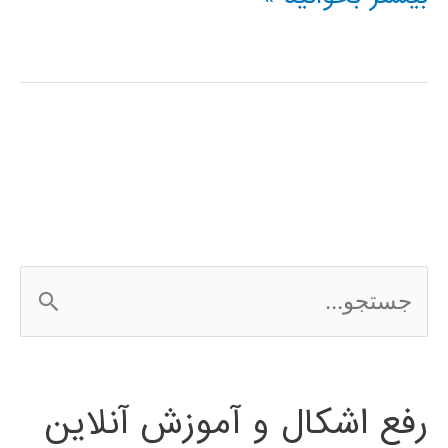
آموزشی
SimHydraulics
در
simulink
ج
س
ت
رفع اشکال و آموزش آنلاین
ج