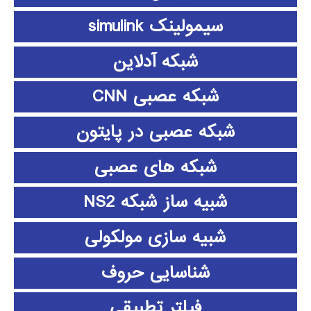
سیمولینک simulink
شبکه آدلاین
شبکه عصبی CNN
شبکه عصبی در پایتون
شبکه های عصبی
شبیه ساز شبکه NS2
شبیه سازی مولکولی
شناسایی حروف
فیلتر تطبیقی