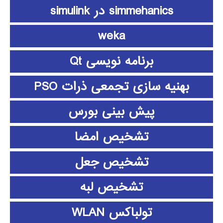
simmehanics در simulink
weka
برنامه نویسی Qt
بهنیه سازی تجمعی ذرات PSO
پیش بینی بورس
تشخیص امضا
تشخیص جعل
تشخیص لبه
تولباکس WLAN