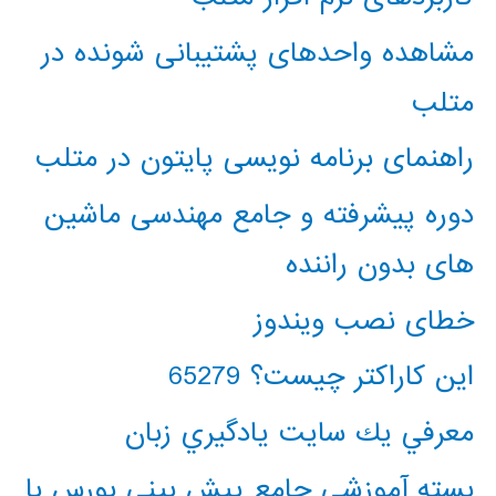
مشاهده واحدهای پشتیبانی شونده در
متلب
راهنمای برنامه نویسی پایتون در متلب
دوره پیشرفته و جامع مهندسی ماشین
های بدون راننده
خطای نصب ویندوز
این کاراکتر چیست؟ 65279
معرفي يك سايت يادگيري زبان
بسته آموزشی جامع پیش بینی بورس با