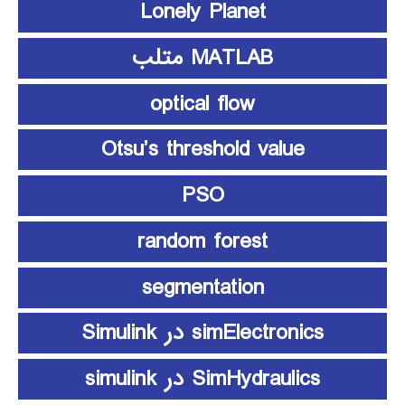
Lonely Planet
MATLAB متلب
optical flow
Otsu’s threshold value
PSO
random forest
segmentation
simElectronics در Simulink
SimHydraulics در simulink