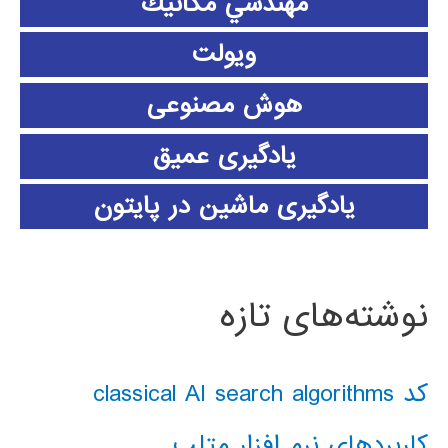
مهندسي مكانيك
ویولت
هوش مصنوعی
یادگیری عمیق
یادگیری ماشین در پایتون
نوشته‌های تازه
کد classical AI search algorithms
کاربردهای نرم افزار متلب