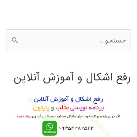
ج
س
ت
رفع اشکال و آموزش آنلاین
ج
و
ب
ر
ا