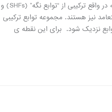
ترکیبی” (HFs) می پردازد. این مجموعه در واقع ترکیبی از “توابع نگه” (SHFs) و
که هر دو متعامد نیز هستند. مجموعه توابع ترکیبی
ابع نزدیک شود. برای این نقطه ی