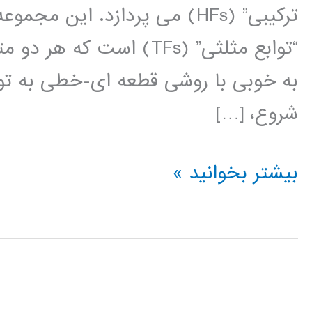
“توابع مثلثی” (TFs) است 
به خوبی با روشی قطعه ای-خطی به تو
شروع، […]
کتاب
بیشتر بخوانید »
آنالیز
و
شناسایی
سیستم