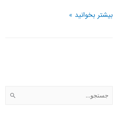
مباحث
بیشتر بخوانید »
پیشرفته
در
سیمولینک
ج
س
ت