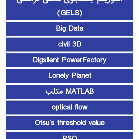
(GELS)
Big Data
civil 3D
Digsilent PowerFactory
Lonely Planet
MATLAB متلب
optical flow
Otsu’s threshold value
PSO