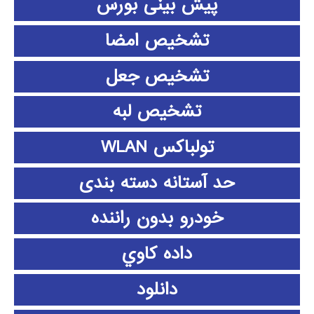
پیش بینی بورس
تشخیص امضا
تشخیص جعل
تشخیص لبه
تولباکس WLAN
حد آستانه دسته بندی
خودرو بدون راننده
داده كاوي
دانلود