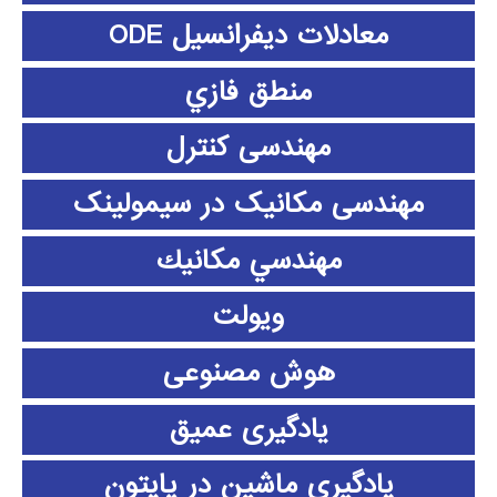
معادلات دیفرانسیل ODE
منطق فازي
مهندسی کنترل
مهندسی مکانیک در سیمولینک
مهندسي مكانيك
ویولت
هوش مصنوعی
یادگیری عمیق
یادگیری ماشین در پایتون