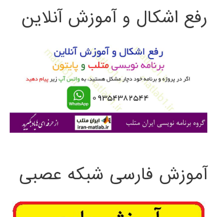
رفع اشکال و آموزش آنلاین
ج
و
ب
ر
ا
ی
:
آموزش فارسی شبکه عصبی