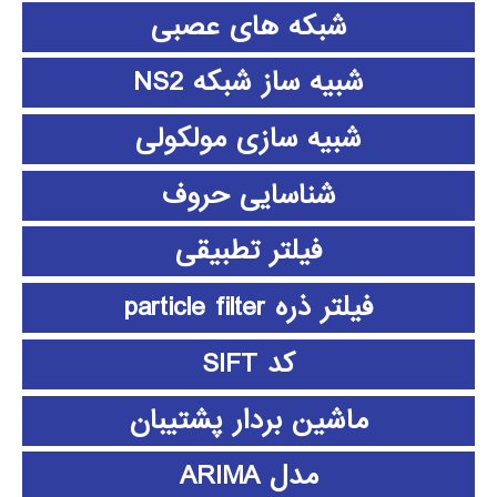
شبکه های عصبی
شبیه ساز شبکه NS2
شبیه سازی مولکولی
شناسایی حروف
فیلتر تطبیقی
فیلتر ذره particle filter
کد SIFT
ماشین بردار پشتیبان
مدل ARIMA