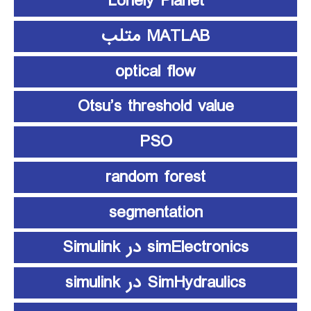
Lonely Planet
MATLAB متلب
optical flow
Otsu’s threshold value
PSO
random forest
segmentation
simElectronics در Simulink
SimHydraulics در simulink