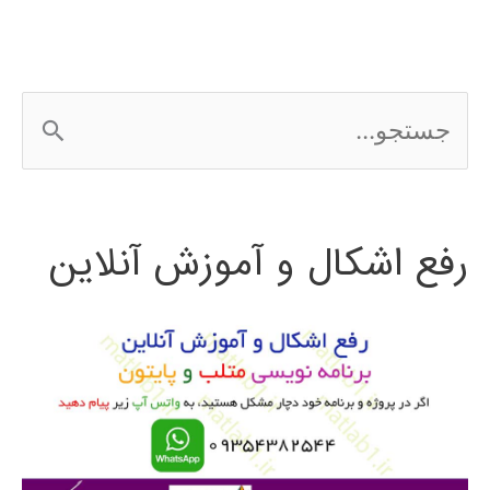
ج
س
ت
رفع اشکال و آموزش آنلاین
ج
و
ب
ر
ا