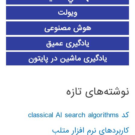
ویولت
هوش مصنوعی
یادگیری عمیق
یادگیری ماشین در پایتون
نوشته‌های تازه
کد classical AI search algorithms
کاربردهای نرم افزار متلب