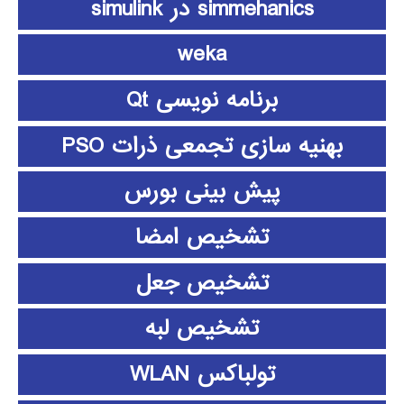
simmehanics در simulink
weka
برنامه نویسی Qt
بهنیه سازی تجمعی ذرات PSO
پیش بینی بورس
تشخیص امضا
تشخیص جعل
تشخیص لبه
تولباکس WLAN