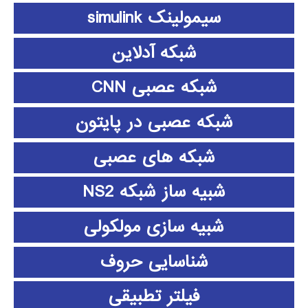
سیمولینک simulink
شبکه آدلاین
شبکه عصبی CNN
شبکه عصبی در پایتون
شبکه های عصبی
شبیه ساز شبکه NS2
شبیه سازی مولکولی
شناسایی حروف
فیلتر تطبیقی