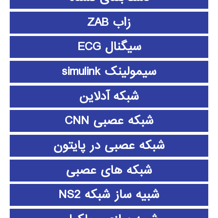
زاب ZAB
سیگنال ECG
سیمولینک simulink
شبکه آدلاین
شبکه عصبی CNN
شبکه عصبی در پایتون
شبکه های عصبی
شبیه ساز شبکه NS2