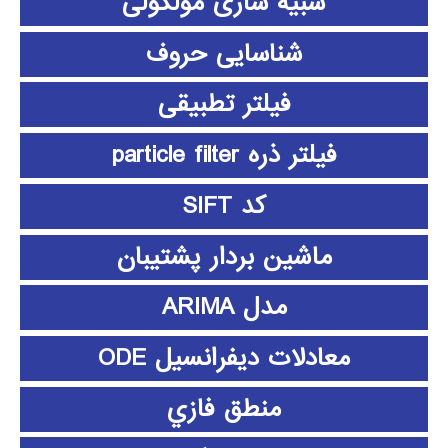
شبیه سازی مولکولی
شناسایی حروف
فیلتر تطبیقی
فیلتر ذره particle filter
کد SIFT
ماشین بردار پشتیبان
مدل ARIMA
معادلات دیفرانسیل ODE
منطق فازي