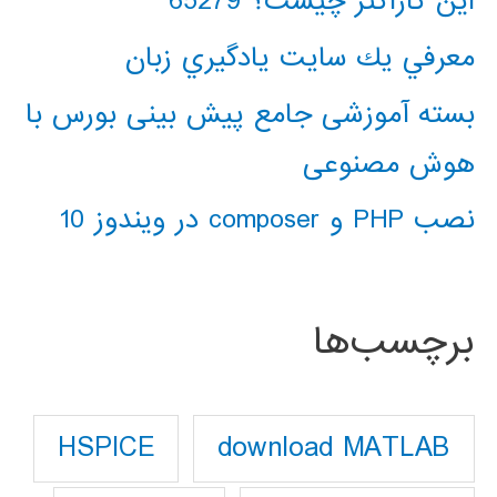
این کاراکتر چیست؟ 65279
معرفي يك سايت يادگيري زبان
بسته آموزشی جامع پیش بینی بورس با
هوش مصنوعی
نصب PHP و composer در ویندوز 10
برچسب‌ها
download MATLAB
HSPICE