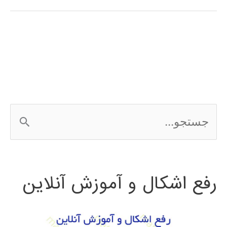
نرم
افزار
اتوماسیون
صنعتی
Automation
ج
studio
س
ت
رفع اشکال و آموزش آنلاین
ج
و