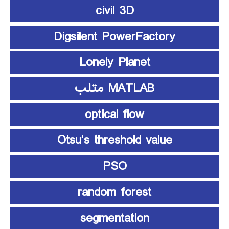
civil 3D
Digsilent PowerFactory
Lonely Planet
MATLAB متلب
optical flow
Otsu’s threshold value
PSO
random forest
segmentation