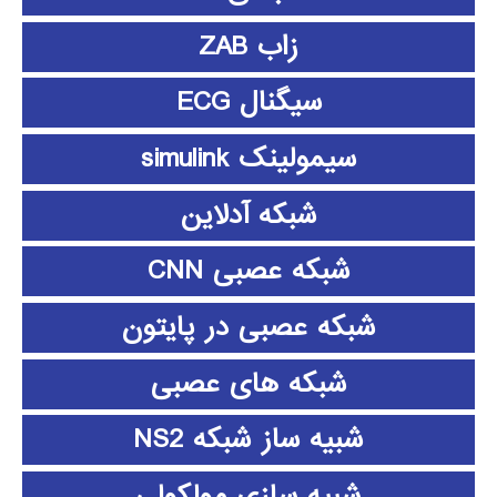
زاب ZAB
سیگنال ECG
سیمولینک simulink
شبکه آدلاین
شبکه عصبی CNN
شبکه عصبی در پایتون
شبکه های عصبی
شبیه ساز شبکه NS2
شبیه سازی مولکولی