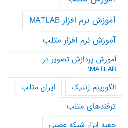
آموزش نرم افزار MATLAB
آموزش نرم افزار متلب
آموزش پردازش تصوير در
MATLAB\
ایران متلب
الگوریتم ژنتیک
ترفندهای متلب
جعبه ابزار شبکه عصبی