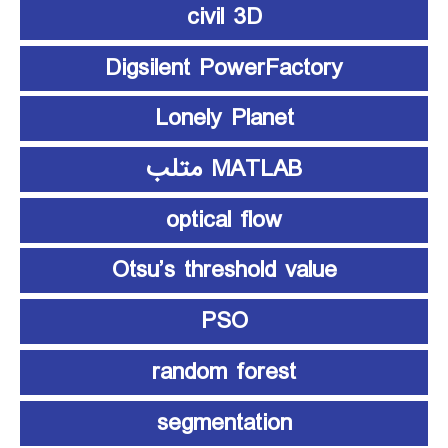
civil 3D
Digsilent PowerFactory
Lonely Planet
MATLAB متلب
optical flow
Otsu’s threshold value
PSO
random forest
segmentation