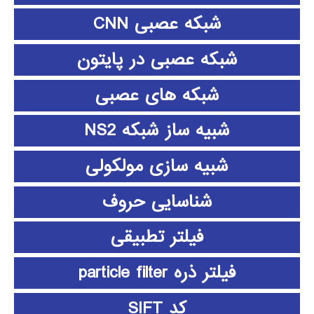
شبکه عصبی CNN
شبکه عصبی در پایتون
شبکه های عصبی
شبیه ساز شبکه NS2
شبیه سازی مولکولی
شناسایی حروف
فیلتر تطبیقی
فیلتر ذره particle filter
کد SIFT