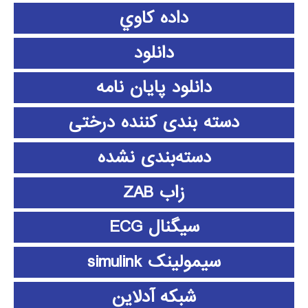
داده كاوي
دانلود
دانلود پايان نامه
دسته بندی کننده درختی
دسته‌بندی نشده
زاب ZAB
سیگنال ECG
سیمولینک simulink
شبکه آدلاین