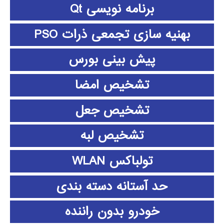
برنامه نویسی Qt
بهنیه سازی تجمعی ذرات PSO
پیش بینی بورس
تشخیص امضا
تشخیص جعل
تشخیص لبه
تولباکس WLAN
حد آستانه دسته بندی
خودرو بدون راننده