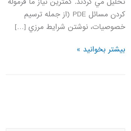
تحليل مي گردند. كمترين نياز ما فرموله
كردن مسائل PDE (از جمله ترسيم
خصوصيات، نوشتن شرايط مرزي […]
حل
بیشتر بخوانید »
معادلات
دیفرانسیل
با
مشتقات
جزئی
PDE