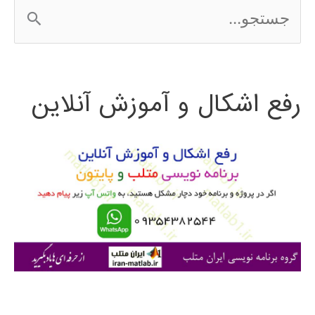
ج
در
س
Matlab
ت
رفع اشکال و آموزش آنلاین
ج
و
ب
ر
ا
ی
: