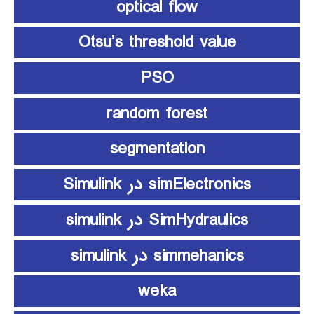
optical flow
Otsu’s threshold value
PSO
random forest
segmentation
simElectronics در Simulink
SimHydraulics در simulink
simmehanics در simulink
weka