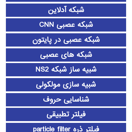
شبکه آدلاین
شبکه عصبی CNN
شبکه عصبی در پایتون
شبکه های عصبی
شبیه ساز شبکه NS2
شبیه سازی مولکولی
شناسایی حروف
فیلتر تطبیقی
فیلتر ذره particle filter