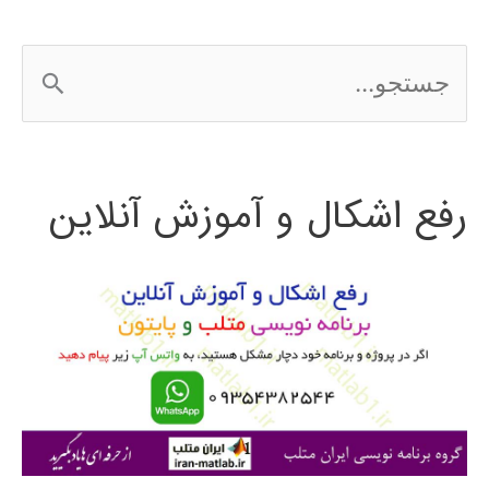
ج
س
ت
رفع اشکال و آموزش آنلاین
ج
و
ب
ر
ا
ی