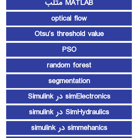
MATLAB متلب
optical flow
Otsu’s threshold value
PSO
random forest
segmentation
simElectronics در Simulink
SimHydraulics در simulink
simmehanics در simulink