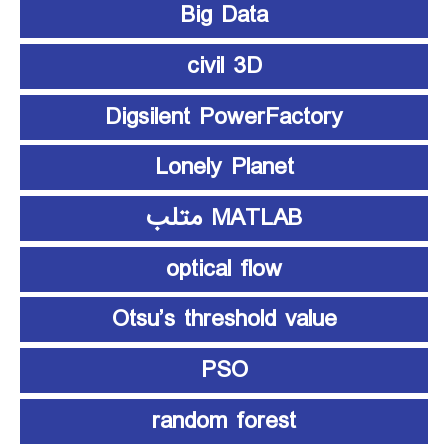
Big Data
civil 3D
Digsilent PowerFactory
Lonely Planet
MATLAB متلب
optical flow
Otsu’s threshold value
PSO
random forest