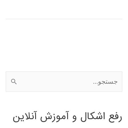
فارسی
نرم
افزار
اتوماسیون
صنعتی
Automation
ج
studio
س
ت
رفع اشکال و آموزش آنلاین
ج