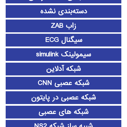
دسته‌بندی نشده
زاب ZAB
سیگنال ECG
سیمولینک simulink
شبکه آدلاین
شبکه عصبی CNN
شبکه عصبی در پایتون
شبکه های عصبی
شبیه ساز شبکه NS2