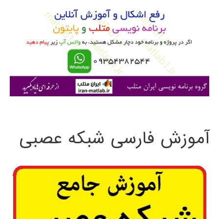
و
ب
ر
ا
ی
:
آموزش فارسی شبکه عصبی