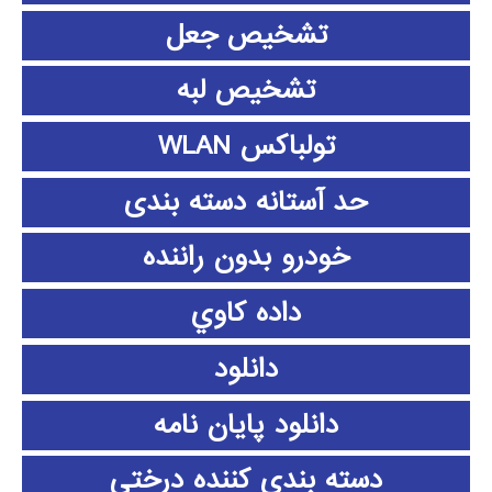
تشخیص جعل
تشخیص لبه
تولباکس WLAN
حد آستانه دسته بندی
خودرو بدون راننده
داده كاوي
دانلود
دانلود پايان نامه
دسته بندی کننده درختی