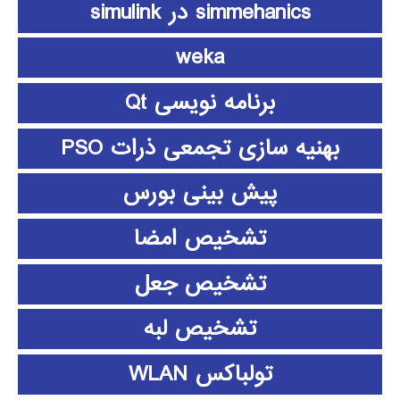
simmehanics در simulink
weka
برنامه نویسی Qt
بهنیه سازی تجمعی ذرات PSO
پیش بینی بورس
تشخیص امضا
تشخیص جعل
تشخیص لبه
تولباکس WLAN