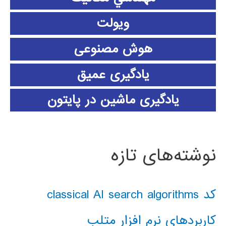
ویولت
هوش مصنوعی
یادگیری عمیق
یادگیری ماشین در پایتون
نوشته‌های تازه
کد classical AI search algorithms
کاربردهای نرم افزار متلب