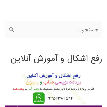
ج
س
ت
رفع اشکال و آموزش آنلاین
ج
و
ب
ر
ا