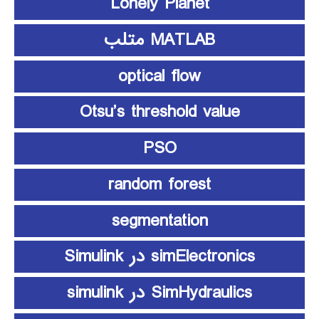
Lonely Planet
MATLAB متلب
optical flow
Otsu’s threshold value
PSO
random forest
segmentation
simElectronics در Simulink
SimHydraulics در simulink