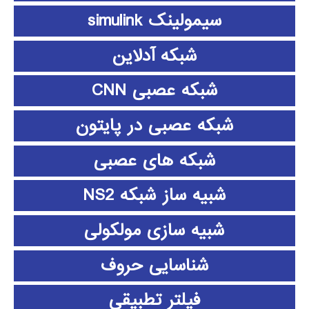
سیمولینک simulink
شبکه آدلاین
شبکه عصبی CNN
شبکه عصبی در پایتون
شبکه های عصبی
شبیه ساز شبکه NS2
شبیه سازی مولکولی
شناسایی حروف
فیلتر تطبیقی