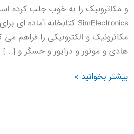
SimElectronics کتابخانه آم
مکاترونیک و الکترونیکی را فراهم می ک
هادی و موتور و درایور و حسگر و […]
فیلم
بیشتر بخوانید »
آموزشی
simElectronics
در
simulink