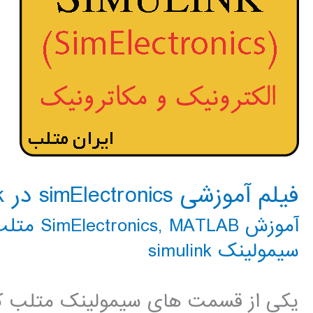
فیلم آموزشی simElectronics در simulink
آموزش SimElectronics
MATLAB متلب
,
سیمولینک simulink
یکی از قسمت های سیمولینک متلب که