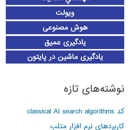
ویولت
هوش مصنوعی
یادگیری عمیق
یادگیری ماشین در پایتون
نوشته‌های تازه
کد classical AI search algorithms
کاربردهای نرم افزار متلب