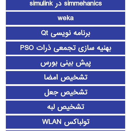
simmehanics در simulink
weka
برنامه نویسی Qt
بهنیه سازی تجمعی ذرات PSO
پیش بینی بورس
تشخیص امضا
تشخیص جعل
تشخیص لبه
تولباکس WLAN