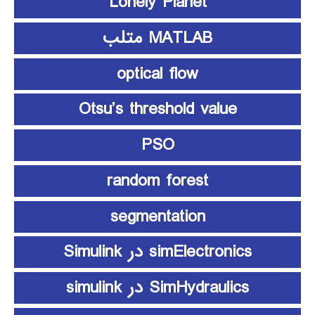
Lonely Planet
MATLAB متلب
optical flow
Otsu’s threshold value
PSO
random forest
segmentation
simElectronics در Simulink
SimHydraulics در simulink