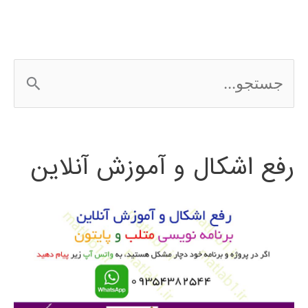
اندروید
android
ج
س
ت
رفع اشکال و آموزش آنلاین
ج
و
ب
ر
ا