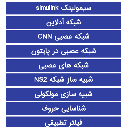
سیمولینک simulink
شبکه آدلاین
شبکه عصبی CNN
شبکه عصبی در پایتون
شبکه های عصبی
شبیه ساز شبکه NS2
شبیه سازی مولکولی
شناسایی حروف
فیلتر تطبیقی