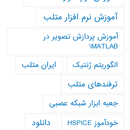
آموزش نرم افزار متلب
آموزش پردازش تصوير در
MATLAB\
ایران متلب
الگوریتم ژنتیک
ترفندهای متلب
جعبه ابزار شبکه عصبی
دانلود
خودآموز HSPICE