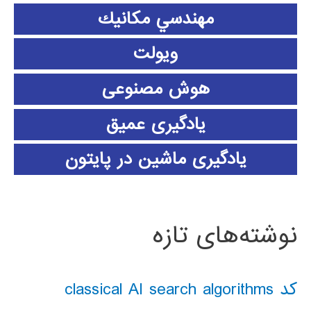
مهندسي مكانيك
ویولت
هوش مصنوعی
یادگیری عمیق
یادگیری ماشین در پایتون
نوشته‌های تازه
کد classical AI search algorithms