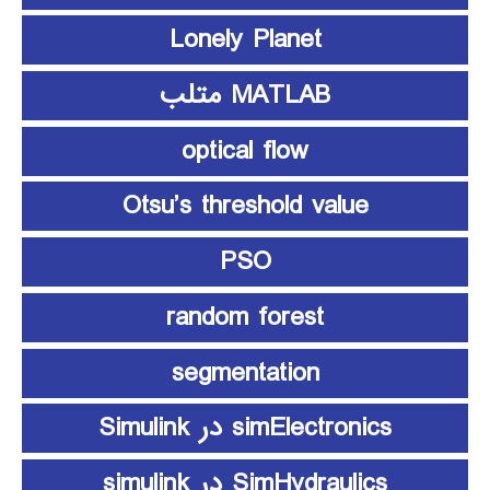
Lonely Planet
MATLAB متلب
optical flow
Otsu’s threshold value
PSO
random forest
segmentation
simElectronics در Simulink
SimHydraulics در simulink