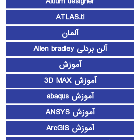
Altium designer
ATLAS.ti
آلمان
آلن بردلی Allen bradley
آموزش
آموزش 3D MAX
آموزش abaqus
آموزش ANSYS
آموزش ArcGIS