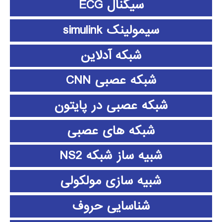
سیگنال ECG
سیمولینک simulink
شبکه آدلاین
شبکه عصبی CNN
شبکه عصبی در پایتون
شبکه های عصبی
شبیه ساز شبکه NS2
شبیه سازی مولکولی
شناسایی حروف