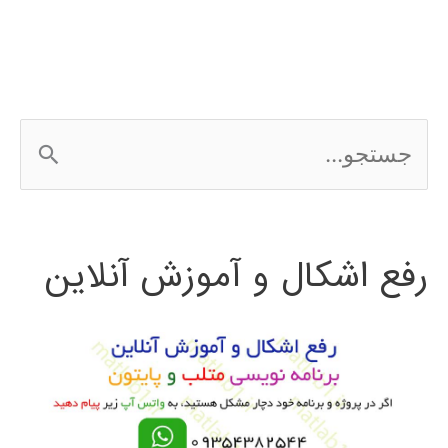
ج
س
ت
رفع اشکال و آموزش آنلاین
ج
و
ب
ر