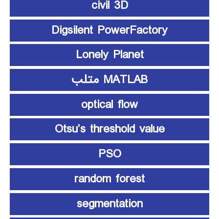
civil 3D
Digsilent PowerFactory
Lonely Planet
MATLAB متلب
optical flow
Otsu’s threshold value
PSO
random forest
segmentation