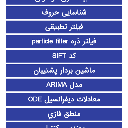
شناسایی حروف
فیلتر تطبیقی
فیلتر ذره particle filter
کد SIFT
ماشین بردار پشتیبان
مدل ARIMA
معادلات دیفرانسیل ODE
منطق فازي