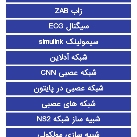
زاب ZAB
سیگنال ECG
سیمولینک simulink
شبکه آدلاین
شبکه عصبی CNN
شبکه عصبی در پایتون
شبکه های عصبی
شبیه ساز شبکه NS2
شبیه سازی مولکولی