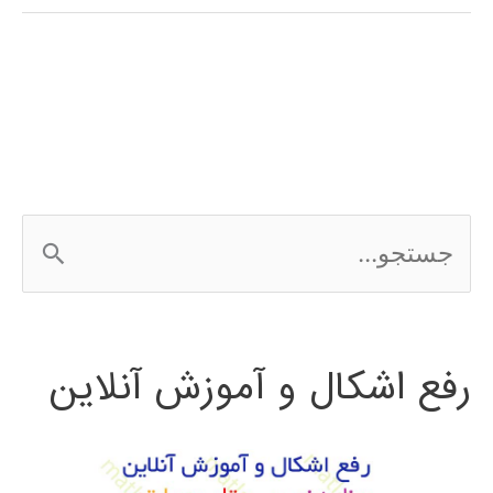
کنترل
در
متلب
ج
س
ت
رفع اشکال و آموزش آنلاین
ج
و
ب