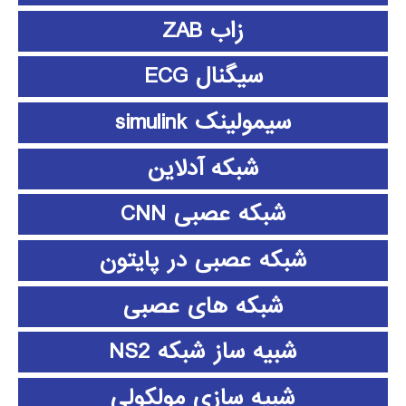
زاب ZAB
سیگنال ECG
سیمولینک simulink
شبکه آدلاین
شبکه عصبی CNN
شبکه عصبی در پایتون
شبکه های عصبی
شبیه ساز شبکه NS2
شبیه سازی مولکولی