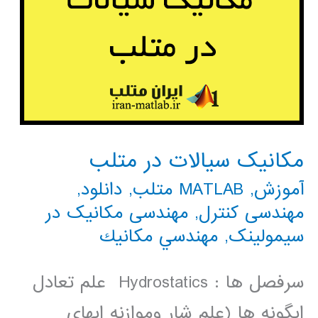
مکانیک سیالات در متلب
آموزش
,
MATLAB متلب
,
دانلود
,
مهندسی کنترل
,
مهندسی مکانیک در
سیمولینک
,
مهندسي مكانيك
سرفصل ها : Hydrostatics علم تعادل
ابگونه ها (علم شار وموازنه ابهای