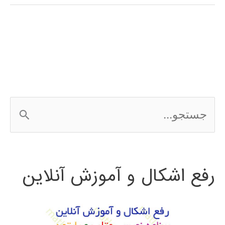
در
متلب
ج
س
ت
رفع اشکال و آموزش آنلاین
ج
و
ب