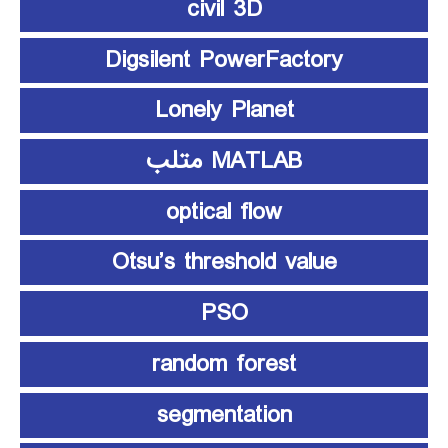
civil 3D
Digsilent PowerFactory
Lonely Planet
MATLAB متلب
optical flow
Otsu’s threshold value
PSO
random forest
segmentation