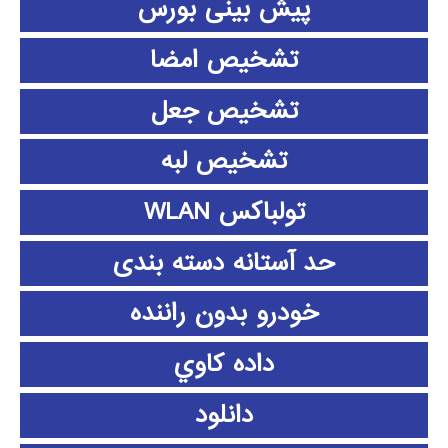
پیش بینی بورس
تشخیص امضا
تشخیص جعل
تشخیص لبه
تولباکس WLAN
حد آستانه دسته بندی
خودرو بدون راننده
داده كاوي
دانلود