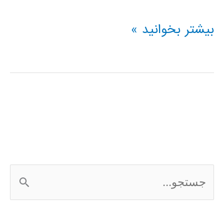
فیلم
بیشتر بخوانید »
آموزشی
پردازش
تصویر
در
متلب
MATLAB
ج
س
ت