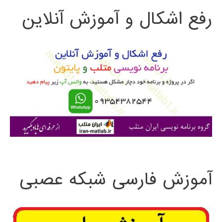
رفع اشکال و آموزش آنلاین
ج
و
ب
ر
ا
ی
:
آموزش فارسی شبکه عصبی