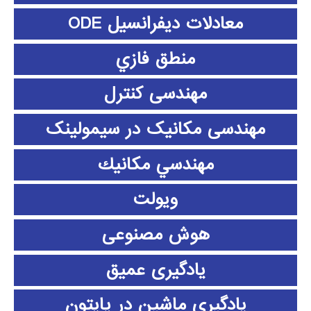
معادلات دیفرانسیل ODE
منطق فازي
مهندسی کنترل
مهندسی مکانیک در سیمولینک
مهندسي مكانيك
ویولت
هوش مصنوعی
یادگیری عمیق
یادگیری ماشین در پایتون