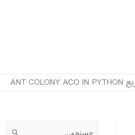
ANT COLO
ج