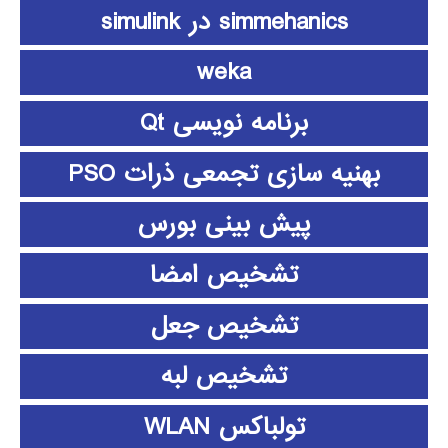
simmehanics در simulink
weka
برنامه نویسی Qt
بهنیه سازی تجمعی ذرات PSO
پیش بینی بورس
تشخیص امضا
تشخیص جعل
تشخیص لبه
تولباکس WLAN