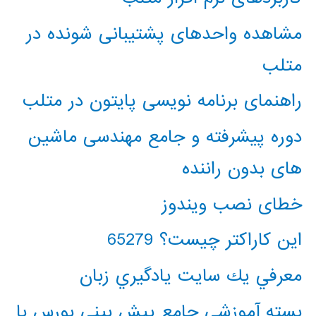
مشاهده واحدهای پشتیبانی شونده در
متلب
راهنمای برنامه نویسی پایتون در متلب
دوره پیشرفته و جامع مهندسی ماشین
های بدون راننده
خطای نصب ویندوز
این کاراکتر چیست؟ 65279
معرفي يك سايت يادگيري زبان
بسته آموزشی جامع پیش بینی بورس با