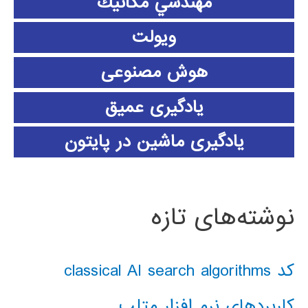
مهندسي مكانيك
ویولت
هوش مصنوعی
یادگیری عمیق
یادگیری ماشین در پایتون
نوشته‌های تازه
کد classical AI search algorithms
کاربردهای نرم افزار متلب