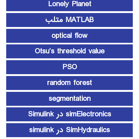
Lonely Planet
MATLAB متلب
optical flow
Otsu’s threshold value
PSO
random forest
segmentation
simElectronics در Simulink
SimHydraulics در simulink