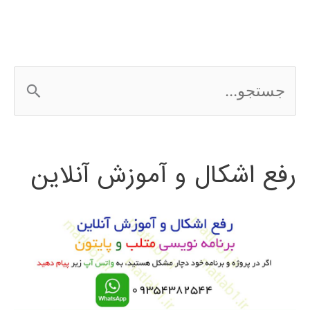
ج
س
ت
رفع اشکال و آموزش آنلاین
ج
و
ب
ر
ا