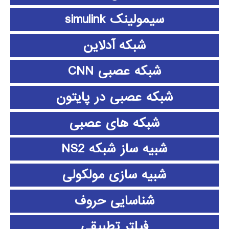
سیمولینک simulink
شبکه آدلاین
شبکه عصبی CNN
شبکه عصبی در پایتون
شبکه های عصبی
شبیه ساز شبکه NS2
شبیه سازی مولکولی
شناسایی حروف
فیلتر تطبیقی