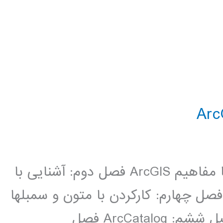
سر فصل مطالب : فصل اول: آشنایی با مفاهیم ArcGIS فصل دوم: آشنایی با
­ها فصل چهارم: کارکردن با متون و سمبل­ها
فصل پنجم: سایر ویژگی­های Arcmap فصل ششم: ArcCatalog فصل