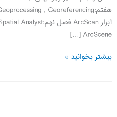
ArcScene […]
فیلم
بیشتر بخوانید »
آموزش
فارسی
نرم
افزار