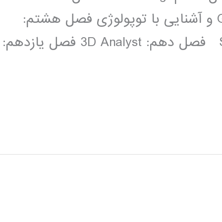
هفتم:Geoprocessing , Georeferencing و آشنایی با توپولوژی فصل هشتم:
ابزار ArcScan فصل نهم:Spatial Analyst فصل دهم: 3D Analyst فصل یازدهم: