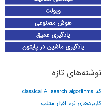
ویولت
هوش مصنوعی
یادگیری عمیق
یادگیری ماشین در پایتون
نوشته‌های تازه
کد classical AI search algorithms
کاربردهای نرم افزار متلب