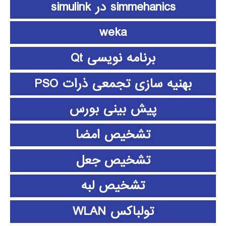
simmehanics در simulink
weka
برنامه نویسی Qt
بهنیه سازی تجمعی ذرات PSO
پیش بینی بورس
تشخیص امضا
تشخیص جعل
تشخیص لبه
تولباکس WLAN