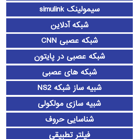
سیمولینک simulink
شبکه آدلاین
شبکه عصبی CNN
شبکه عصبی در پایتون
شبکه های عصبی
شبیه ساز شبکه NS2
شبیه سازی مولکولی
شناسایی حروف
فیلتر تطبیقی