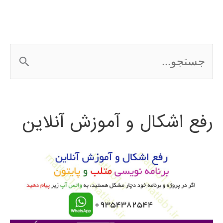
ج
س
ت
رفع اشکال و آموزش آنلاین
ج
و
ب
ر
ا