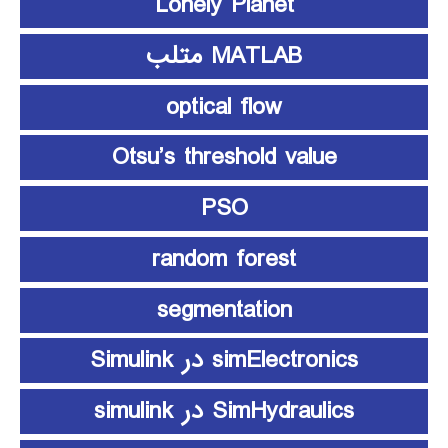
Lonely Planet
MATLAB متلب
optical flow
Otsu’s threshold value
PSO
random forest
segmentation
simElectronics در Simulink
SimHydraulics در simulink