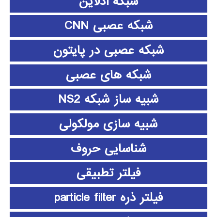
شبکه آدلاین
شبکه عصبی CNN
شبکه عصبی در پایتون
شبکه های عصبی
شبیه ساز شبکه NS2
شبیه سازی مولکولی
شناسایی حروف
فیلتر تطبیقی
فیلتر ذره particle filter