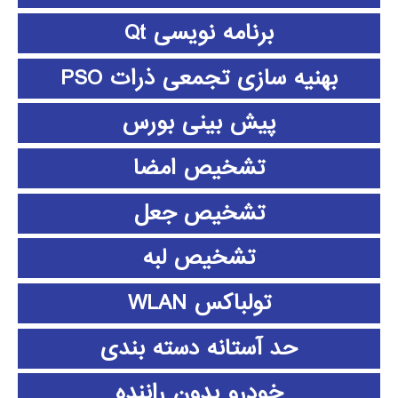
برنامه نویسی Qt
بهنیه سازی تجمعی ذرات PSO
پیش بینی بورس
تشخیص امضا
تشخیص جعل
تشخیص لبه
تولباکس WLAN
حد آستانه دسته بندی
خودرو بدون راننده