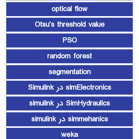
optical flow
Otsu’s threshold value
PSO
random forest
segmentation
simElectronics در Simulink
SimHydraulics در simulink
simmehanics در simulink
weka