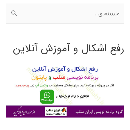
ج
س
ت
رفع اشکال و آموزش آنلاین
ج
و
ب
ر
ا
ی
: