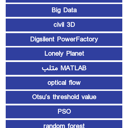
Big Data
civil 3D
Digsilent PowerFactory
Lonely Planet
MATLAB متلب
optical flow
Otsu’s threshold value
PSO
random forest