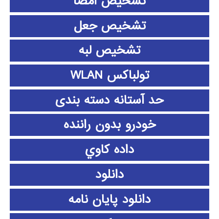
تشخیص امضا
تشخیص جعل
تشخیص لبه
تولباکس WLAN
حد آستانه دسته بندی
خودرو بدون راننده
داده كاوي
دانلود
دانلود پايان نامه