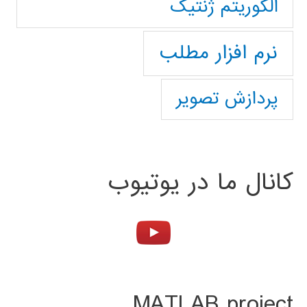
الگوریتم ژنتیک
نرم افزار مطلب
پردازش تصویر
کانال ما در یوتیوب
MATLAB project