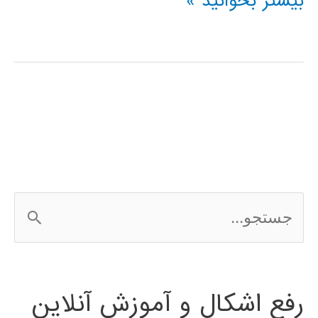
خوشه
بیشتر بخوانید »
بندی
(clustering)
در
پایتون
ج
س
ت
رفع اشکال و آموزش آنلاین
ج