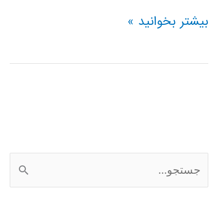
فیلم
بیشتر بخوانید »
آموزشی
شبکه
عصبی
کانالوشن
ج
س
ت