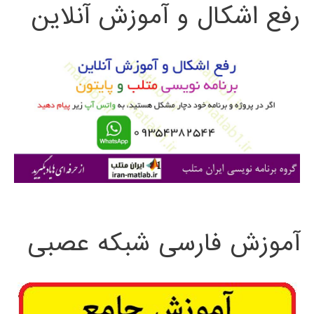
رفع اشکال و آموزش آنلاین
ج
و
ب
ر
ا
ی
:
آموزش فارسی شبکه عصبی