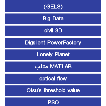
(GELS)
Big Data
civil 3D
Digsilent PowerFactory
Lonely Planet
MATLAB متلب
optical flow
Otsu’s threshold value
PSO