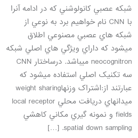
شبکه عصبي کانولوشني که در ادامه آنرا
با CNN نام خواهيم برد به نوعي از
شبکه هاي عصبي مصنوعي اطلاق
ميشود که داراي ويژگي هاي اصلي شبکه
neocognitron ميباشد. درساختار CNN
سه تکنيک اصلي استفاده ميشود که
عبارتند از:اشتراک وزنهاweight sharing
ميدانهاي دريافت محلي local receptor
fields و نمونه گيري مکاني کاهشي
spatial down sampling. […]