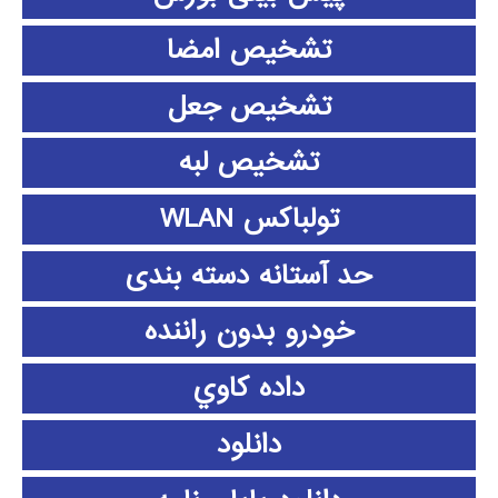
تشخیص امضا
تشخیص جعل
تشخیص لبه
تولباکس WLAN
حد آستانه دسته بندی
خودرو بدون راننده
داده كاوي
دانلود