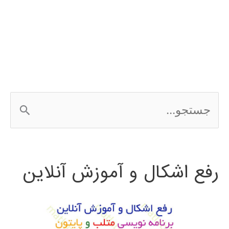
نرم
افزار
EMTP
ج
س
ت
رفع اشکال و آموزش آنلاین
ج
و
ب