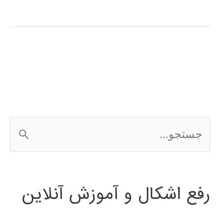
های
فازی
(fuzzy
system)
در
پایتون
ج
س
ت
رفع اشکال و آموزش آنلاین
ج
و