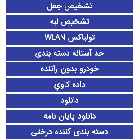
تشخیص جعل
تشخیص لبه
تولباکس WLAN
حد آستانه دسته بندی
خودرو بدون راننده
داده كاوي
دانلود
دانلود پايان نامه
دسته بندی کننده درختی