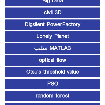
Big Data
civil 3D
Digsilent PowerFactory
Lonely Planet
MATLAB متلب
optical flow
Otsu’s threshold value
PSO
random forest