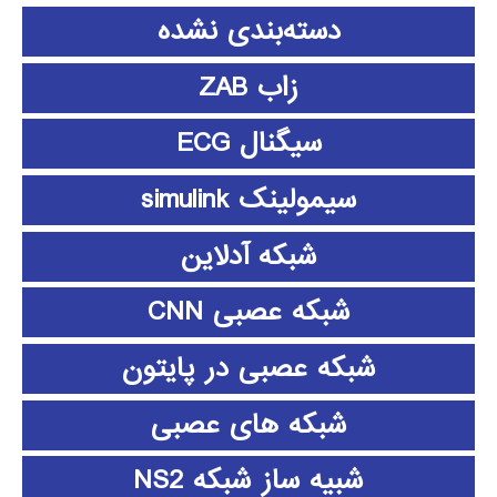
دسته‌بندی نشده
زاب ZAB
سیگنال ECG
سیمولینک simulink
شبکه آدلاین
شبکه عصبی CNN
شبکه عصبی در پایتون
شبکه های عصبی
شبیه ساز شبکه NS2