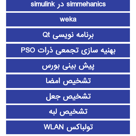
simmehanics در simulink
weka
برنامه نویسی Qt
بهنیه سازی تجمعی ذرات PSO
پیش بینی بورس
تشخیص امضا
تشخیص جعل
تشخیص لبه
تولباکس WLAN