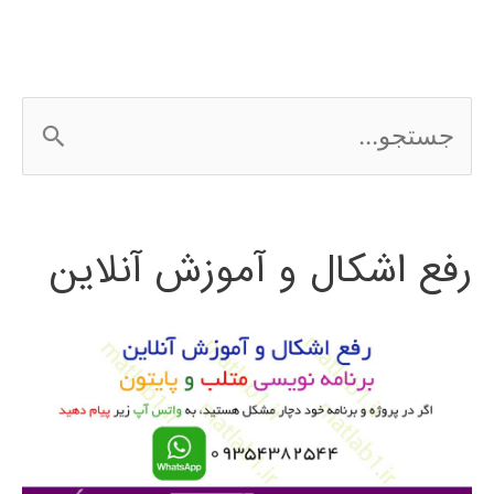
LUMION
ج
س
ت
رفع اشکال و آموزش آنلاین
ج
و
ب
ر
ا