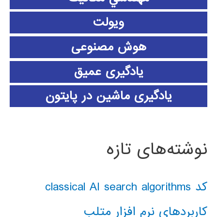
ویولت
هوش مصنوعی
یادگیری عمیق
یادگیری ماشین در پایتون
نوشته‌های تازه
کد classical AI search algorithms
کاربردهای نرم افزار متلب