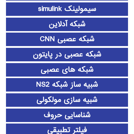
سیمولینک simulink
شبکه آدلاین
شبکه عصبی CNN
شبکه عصبی در پایتون
شبکه های عصبی
شبیه ساز شبکه NS2
شبیه سازی مولکولی
شناسایی حروف
فیلتر تطبیقی