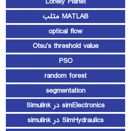
Lonely Planet
MATLAB متلب
optical flow
Otsu’s threshold value
PSO
random forest
segmentation
simElectronics در Simulink
SimHydraulics در simulink