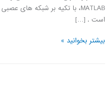
است . […]
آموزش
بیشتر بخوانید »
جعبه
ابزار
شبکه
عصبی
در
MATLAB