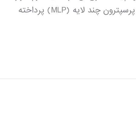
MATLAB، با تکیه بر شبکه های عصبی پرسپترون چند لایه (MLP) پرداخته