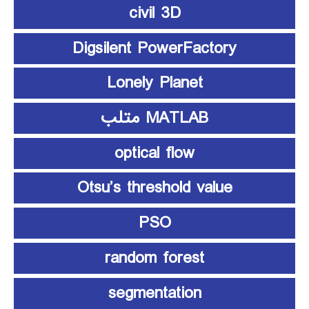
civil 3D
Digsilent PowerFactory
Lonely Planet
MATLAB متلب
optical flow
Otsu’s threshold value
PSO
random forest
segmentation