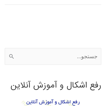
در
پایتون
ج
س
ت
رفع اشکال و آموزش آنلاین
ج
و