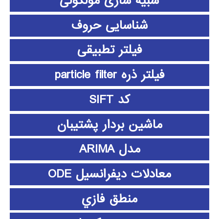
شبیه سازی مولکولی
شناسایی حروف
فیلتر تطبیقی
فیلتر ذره particle filter
کد SIFT
ماشین بردار پشتیبان
مدل ARIMA
معادلات دیفرانسیل ODE
منطق فازي