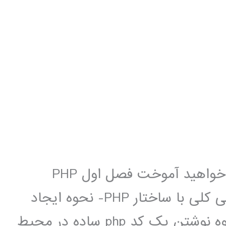
لینک تهیه مطالبی که در این مجموعه خواهید آموخت فصل اول PHP
چیست؟- دلایل استفاده از PHP- آشنایی کلی با ساختار PHP- نحوه ایجاد
لوکال هاست توسط wamp server- نحوه نوشتن یک کد php ساده در محیط