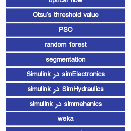
optical flow
Otsu’s threshold value
PSO
random forest
segmentation
simElectronics در Simulink
SimHydraulics در simulink
simmehanics در simulink
weka