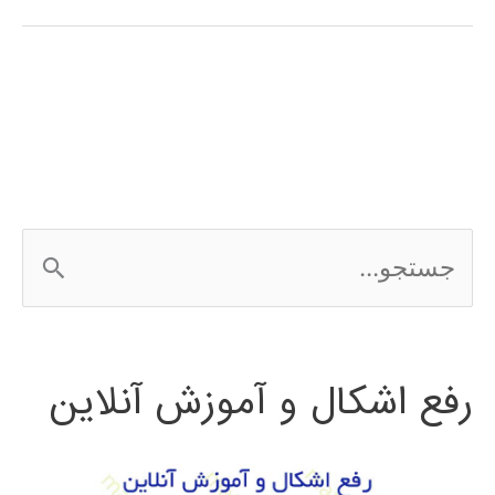
stateflow
در
MATLAB
ج
س
ت
رفع اشکال و آموزش آنلاین
ج
و