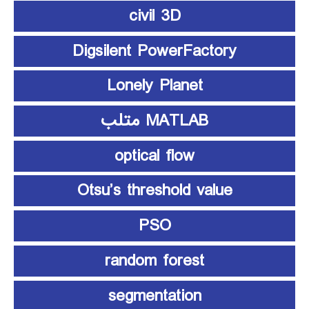
civil 3D
Digsilent PowerFactory
Lonely Planet
MATLAB متلب
optical flow
Otsu’s threshold value
PSO
random forest
segmentation