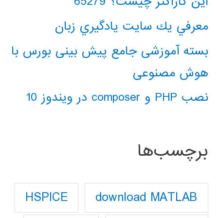
این کاراکتر چیست؟ 65279
معرفي يك سايت يادگيري زبان
بسته آموزشی جامع پیش بینی بورس با
هوش مصنوعی
نصب PHP و composer در ویندوز 10
برچسب‌ها
download MATLAB
HSPICE