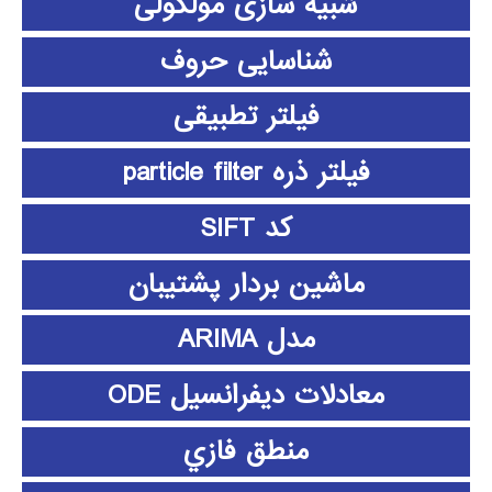
شبیه سازی مولکولی
شناسایی حروف
فیلتر تطبیقی
فیلتر ذره particle filter
کد SIFT
ماشین بردار پشتیبان
مدل ARIMA
معادلات دیفرانسیل ODE
منطق فازي