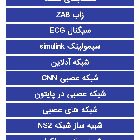
زاب ZAB
سیگنال ECG
سیمولینک simulink
شبکه آدلاین
شبکه عصبی CNN
شبکه عصبی در پایتون
شبکه های عصبی
شبیه ساز شبکه NS2