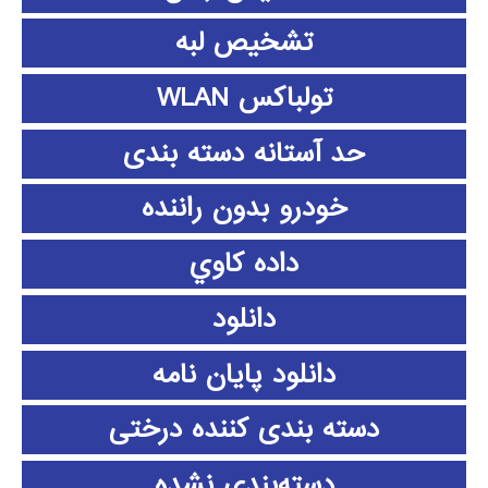
تشخیص لبه
تولباکس WLAN
حد آستانه دسته بندی
خودرو بدون راننده
داده كاوي
دانلود
دانلود پايان نامه
دسته بندی کننده درختی
دسته‌بندی نشده