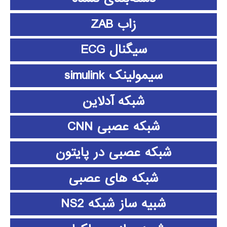
زاب ZAB
سیگنال ECG
سیمولینک simulink
شبکه آدلاین
شبکه عصبی CNN
شبکه عصبی در پایتون
شبکه های عصبی
شبیه ساز شبکه NS2