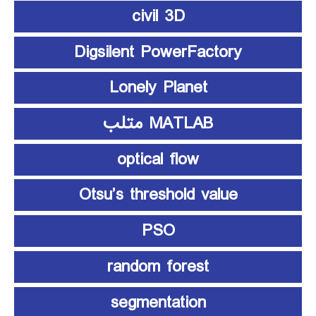
civil 3D
Digsilent PowerFactory
Lonely Planet
MATLAB متلب
optical flow
Otsu’s threshold value
PSO
random forest
segmentation