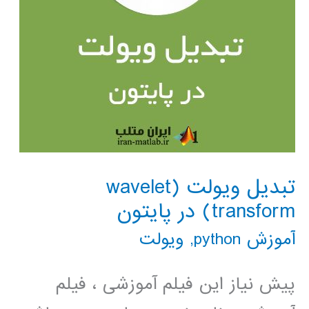
تبدیل ویولت (wavelet
transform) در پایتون
آموزش python
,
ویولت
پیش نیاز این فیلم آموزشی ، فیلم