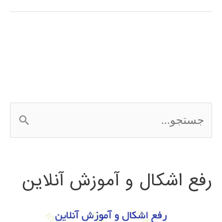
(wavelet
transform)
در
پایتون
ج
س
ت
رفع اشکال و آموزش آنلاین
ج
و