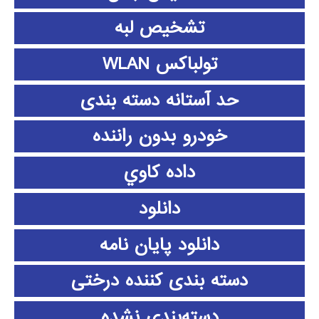
تشخیص لبه
تولباکس WLAN
حد آستانه دسته بندی
خودرو بدون راننده
داده كاوي
دانلود
دانلود پايان نامه
دسته بندی کننده درختی
دسته‌بندی نشده