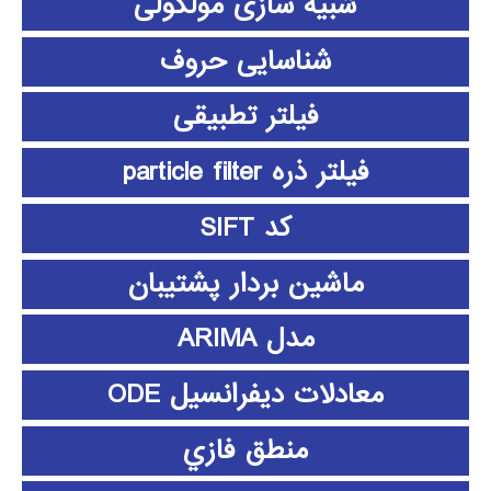
شبیه سازی مولکولی
شناسایی حروف
فیلتر تطبیقی
فیلتر ذره particle filter
کد SIFT
ماشین بردار پشتیبان
مدل ARIMA
معادلات دیفرانسیل ODE
منطق فازي