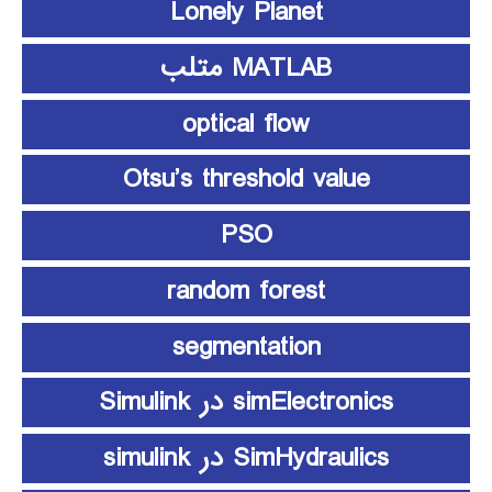
Lonely Planet
MATLAB متلب
optical flow
Otsu’s threshold value
PSO
random forest
segmentation
simElectronics در Simulink
SimHydraulics در simulink