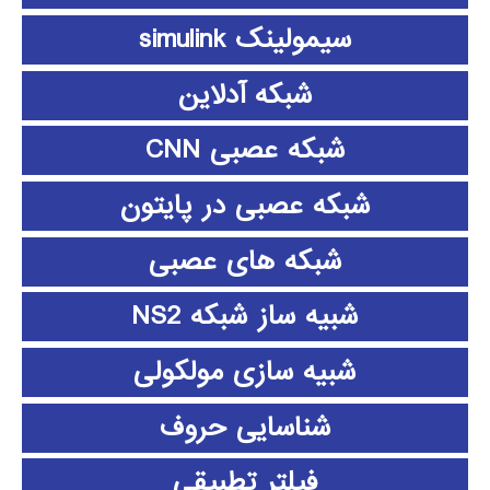
سیمولینک simulink
شبکه آدلاین
شبکه عصبی CNN
شبکه عصبی در پایتون
شبکه های عصبی
شبیه ساز شبکه NS2
شبیه سازی مولکولی
شناسایی حروف
فیلتر تطبیقی