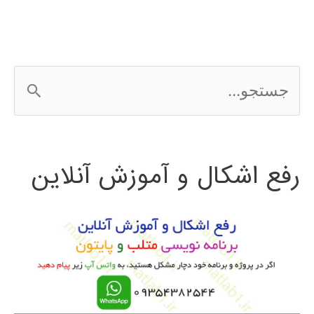
ج
س
ت
رفع اشکال و آموزش آنلاین
ج
و
ب
ر
ا