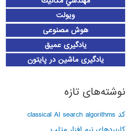
مهندسي مكانيك
ویولت
هوش مصنوعی
یادگیری عمیق
یادگیری ماشین در پایتون
نوشته‌های تازه
کد classical AI search algorithms
کاربردهای نرم افزار متلب