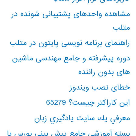
مشاهده واحدهای پشتیبانی شونده در
متلب
راهنمای برنامه نویسی پایتون در متلب
دوره پیشرفته و جامع مهندسی ماشین
های بدون راننده
خطای نصب ویندوز
این کاراکتر چیست؟ 65279
معرفي يك سايت يادگيري زبان
بسته آموزشی جامع پیش بینی بورس با