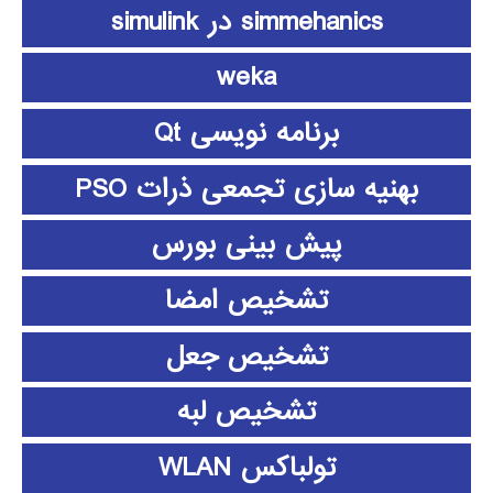
simmehanics در simulink
weka
برنامه نویسی Qt
بهنیه سازی تجمعی ذرات PSO
پیش بینی بورس
تشخیص امضا
تشخیص جعل
تشخیص لبه
تولباکس WLAN