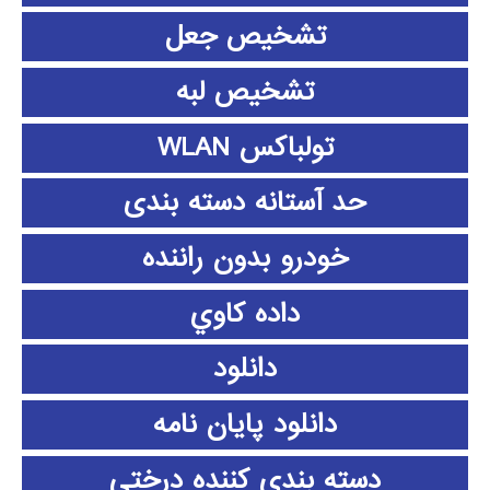
تشخیص جعل
تشخیص لبه
تولباکس WLAN
حد آستانه دسته بندی
خودرو بدون راننده
داده كاوي
دانلود
دانلود پايان نامه
دسته بندی کننده درختی