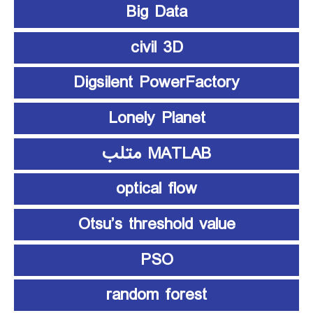
Big Data
civil 3D
Digsilent PowerFactory
Lonely Planet
MATLAB متلب
optical flow
Otsu’s threshold value
PSO
random forest