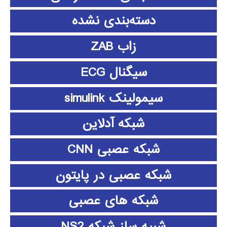
دسته‌بندی نشده
زاب ZAB
سیگنال ECG
سیمولینک simulink
شبکه آدلاین
شبکه عصبی CNN
شبکه عصبی در پایتون
شبکه های عصبی
شبیه ساز شبکه NS2