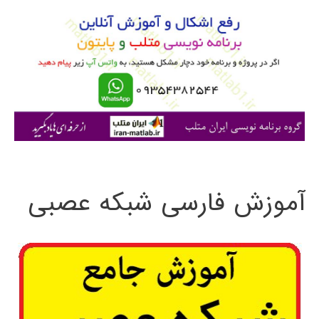
و
ب
ر
ا
ی
:
آموزش فارسی شبکه عصبی