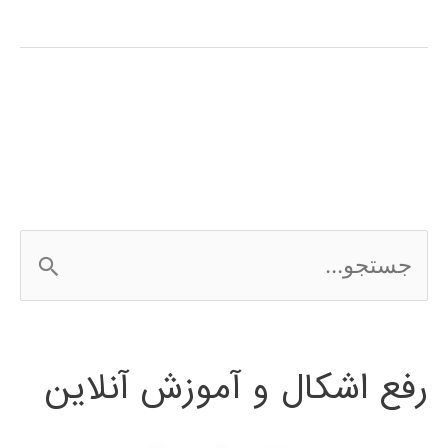
zum
Erlernen
der
persischen
Sprache
ج
س
ت
رفع اشکال و آموزش آنلاین
ج
و