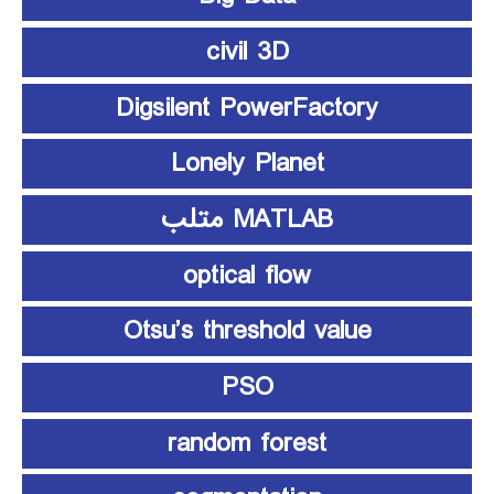
civil 3D
Digsilent PowerFactory
Lonely Planet
MATLAB متلب
optical flow
Otsu’s threshold value
PSO
random forest