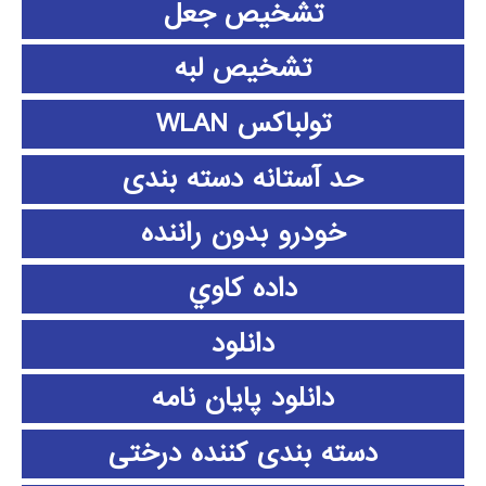
تشخیص جعل
تشخیص لبه
تولباکس WLAN
حد آستانه دسته بندی
خودرو بدون راننده
داده كاوي
دانلود
دانلود پايان نامه
دسته بندی کننده درختی