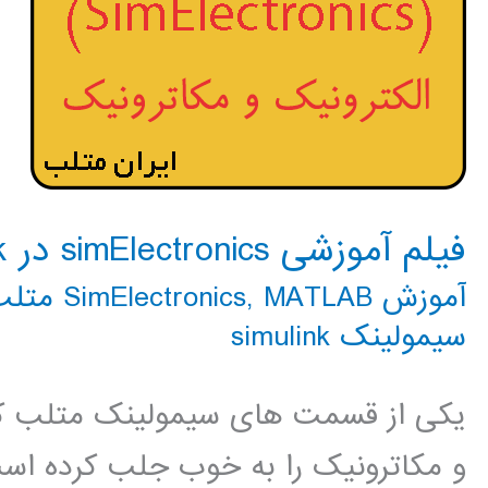
فیلم آموزشی simElectronics در simulink
آموزش SimElectronics
MATLAB متلب
,
سیمولینک simulink
یکی از قسمت های سیمولینک متلب که