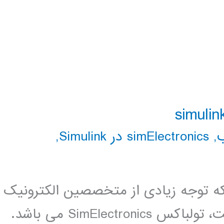
,
simElectronics در Simulink
,
 توجه زیادی از متخصصین الکترونیک
و مکاترونیک را به خوب جلب کرده است، تولباکس SimElectronics می باشد.