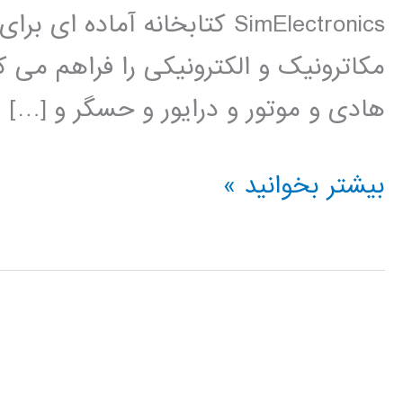
SimElectronics کتابخانه آم
مکاترونیک و الکترونیکی را فراهم می ک
هادی و موتور و درایور و حسگر و […]
فیلم
بیشتر بخوانید »
آموزشی
simElectronics
در
simulink