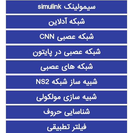
سیمولینک simulink
شبکه آدلاین
شبکه عصبی CNN
شبکه عصبی در پایتون
شبکه های عصبی
شبیه ساز شبکه NS2
شبیه سازی مولکولی
شناسایی حروف
فیلتر تطبیقی