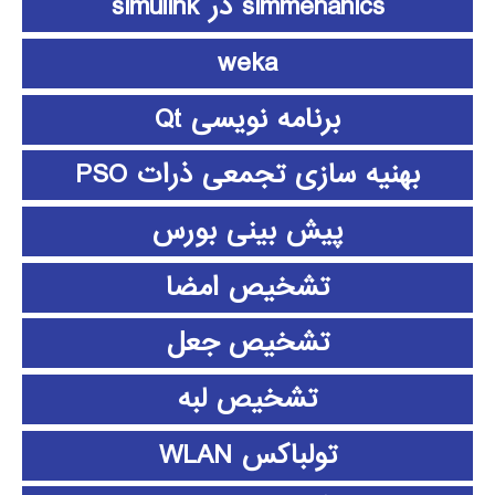
simmehanics در simulink
weka
برنامه نویسی Qt
بهنیه سازی تجمعی ذرات PSO
پیش بینی بورس
تشخیص امضا
تشخیص جعل
تشخیص لبه
تولباکس WLAN