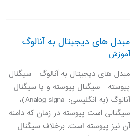
مدل
سیمولینک
pipe
مبدل های دیجیتال به آنالوگ
line
آموزش
ADC
متلب
مبدل های دیجیتال به آنالوگ سیگنال
matlab
پیوسته سیگنال ‫پیوسته ‫و یا سیگنال
آنالوگ (به انگلیسی: Analog signal)،
سیگنالی است پیوسته در زمان که دامنه
آن نیز پیوسته است. برخلاف سیگنال