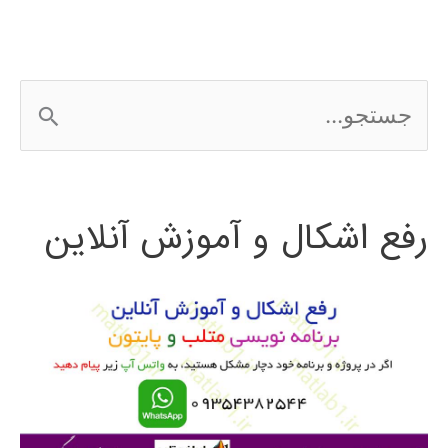
ج
س
ت
رفع اشکال و آموزش آنلاین
ج
و
ب
ر
ا