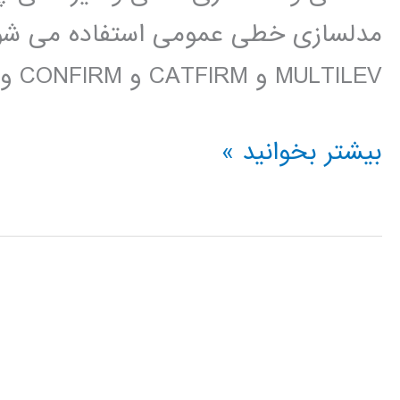
MULTILEV و CATFIRM و CONFIRM و SURVEYGLIM ارتباط […]
فیلم
بیشتر بخوانید »
آموزش
فارسی
LISREL