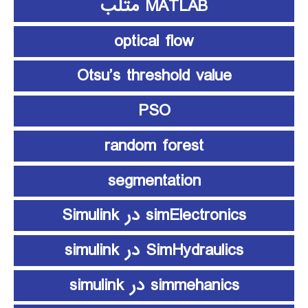
MATLAB متلب
optical flow
Otsu’s threshold value
PSO
random forest
segmentation
simElectronics در Simulink
SimHydraulics در simulink
simmehanics در simulink