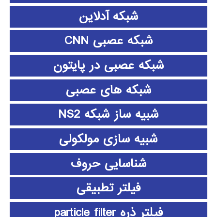
شبکه آدلاین
شبکه عصبی CNN
شبکه عصبی در پایتون
شبکه های عصبی
شبیه ساز شبکه NS2
شبیه سازی مولکولی
شناسایی حروف
فیلتر تطبیقی
فیلتر ذره particle filter