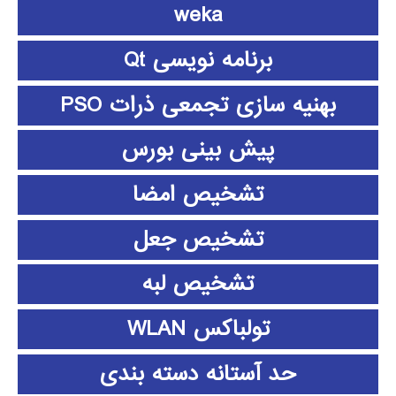
weka
برنامه نویسی Qt
بهنیه سازی تجمعی ذرات PSO
پیش بینی بورس
تشخیص امضا
تشخیص جعل
تشخیص لبه
تولباکس WLAN
حد آستانه دسته بندی