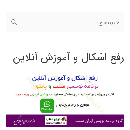
ج
س
ت
رفع اشکال و آموزش آنلاین
ج
و
ب
ر
ا
ی