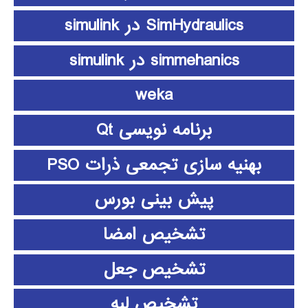
SimHydraulics در simulink
simmehanics در simulink
weka
برنامه نویسی Qt
بهنیه سازی تجمعی ذرات PSO
پیش بینی بورس
تشخیص امضا
تشخیص جعل
تشخیص لبه