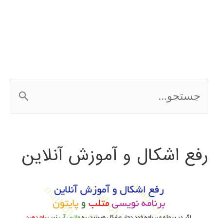
رگرسیون
regression
ج
س
ت
رفع اشکال و آموزش آنلاین
ج
و
ب