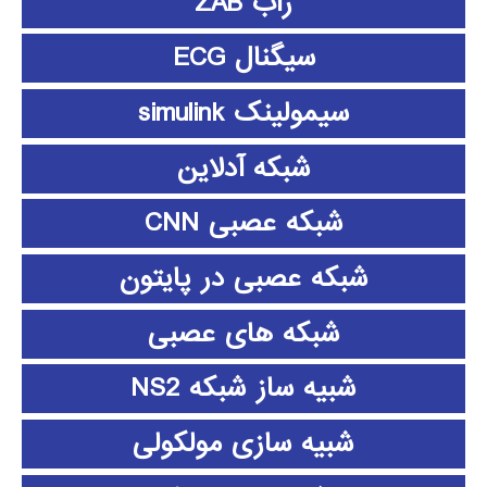
زاب ZAB
سیگنال ECG
سیمولینک simulink
شبکه آدلاین
شبکه عصبی CNN
شبکه عصبی در پایتون
شبکه های عصبی
شبیه ساز شبکه NS2
شبیه سازی مولکولی