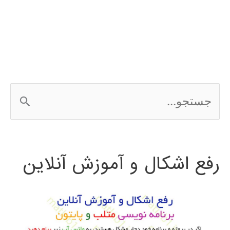
رگرسیون
regression
ج
س
ت
رفع اشکال و آموزش آنلاین
ج
و
ب