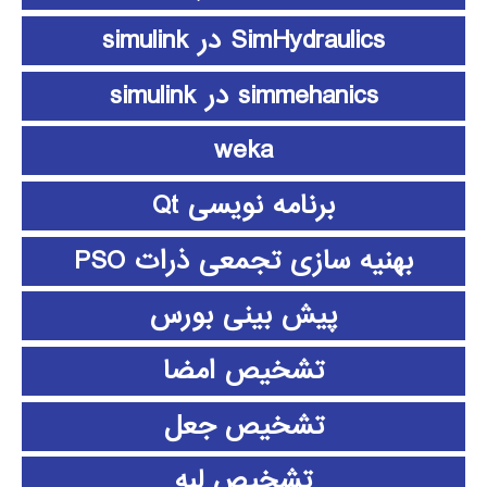
SimHydraulics در simulink
simmehanics در simulink
weka
برنامه نویسی Qt
بهنیه سازی تجمعی ذرات PSO
پیش بینی بورس
تشخیص امضا
تشخیص جعل
تشخیص لبه