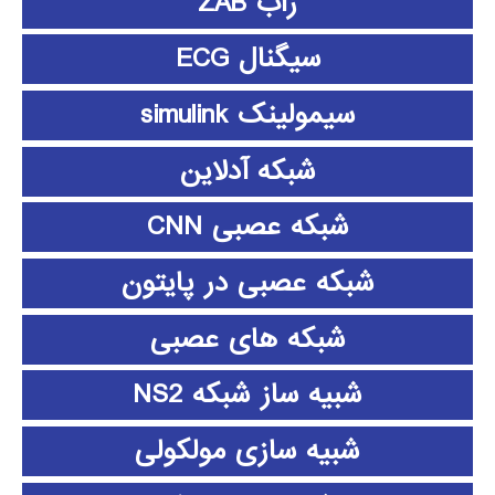
زاب ZAB
سیگنال ECG
سیمولینک simulink
شبکه آدلاین
شبکه عصبی CNN
شبکه عصبی در پایتون
شبکه های عصبی
شبیه ساز شبکه NS2
شبیه سازی مولکولی