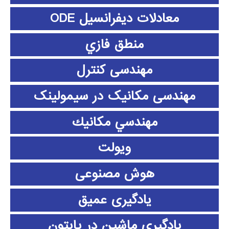
معادلات دیفرانسیل ODE
منطق فازي
مهندسی کنترل
مهندسی مکانیک در سیمولینک
مهندسي مكانيك
ویولت
هوش مصنوعی
یادگیری عمیق
یادگیری ماشین در پایتون