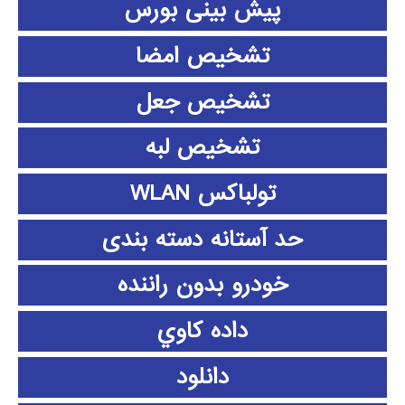
پیش بینی بورس
تشخیص امضا
تشخیص جعل
تشخیص لبه
تولباکس WLAN
حد آستانه دسته بندی
خودرو بدون راننده
داده كاوي
دانلود