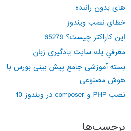
های بدون راننده
خطای نصب ویندوز
این کاراکتر چیست؟ 65279
معرفي يك سايت يادگيري زبان
بسته آموزشی جامع پیش بینی بورس با
هوش مصنوعی
نصب PHP و composer در ویندوز 10
برچسب‌ها