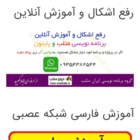
رفع اشکال و آموزش آنلاین
ج
(PSO)
و
برای
گراف
ب
ر
ا
ی
:
آموزش فارسی شبکه عصبی