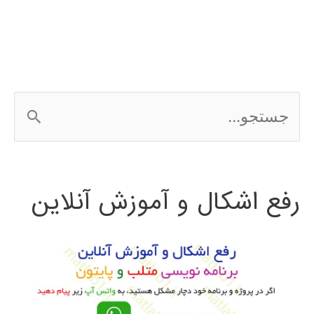
نرم
افزار
weka
ج
س
ت
رفع اشکال و آموزش آنلاین
ج
و
ب
ر