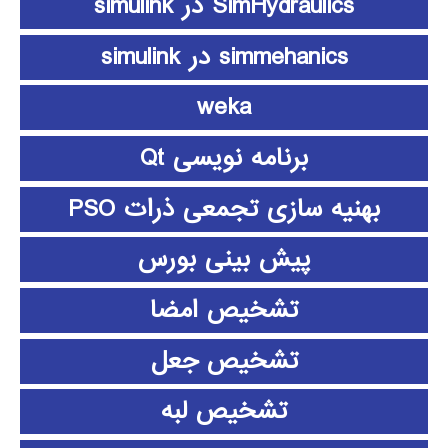
SimHydraulics در simulink
simmehanics در simulink
weka
برنامه نویسی Qt
بهنیه سازی تجمعی ذرات PSO
پیش بینی بورس
تشخیص امضا
تشخیص جعل
تشخیص لبه