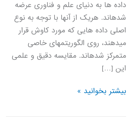
داده ها به دنيای علم و فناوری عرضه
شده­اند. هريک از آنها با توجه به نوع
اصلی داده هايی که مورد کاوش قرار
مي­دهند، روی الگوريتمهای خاصی
متمرکز شده­اند. مقايسه دقيق و علمی
اين […]
دانلود
بیشتر بخوانید »
فیلم
آموزش
فارسی