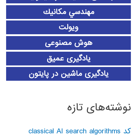
مهندسي مكانيك
ویولت
هوش مصنوعی
یادگیری عمیق
یادگیری ماشین در پایتون
نوشته‌های تازه
کد classical AI search algorithms