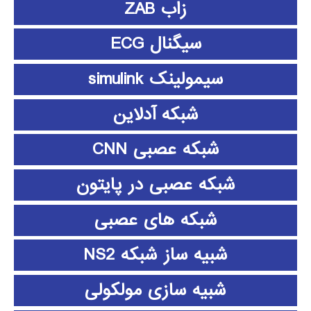
زاب ZAB
سیگنال ECG
سیمولینک simulink
شبکه آدلاین
شبکه عصبی CNN
شبکه عصبی در پایتون
شبکه های عصبی
شبیه ساز شبکه NS2
شبیه سازی مولکولی