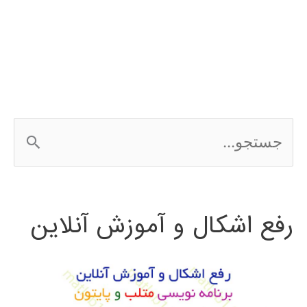
نرم
افزار
ArcGIS
ج
س
ت
رفع اشکال و آموزش آنلاین
ج
و
ب