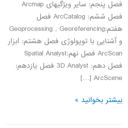
فصل پنجم: سایر ویژگی­های Arcmap
فصل ششم: ArcCatalog فصل
هفتم:Geoprocessing , Georeferencing
و آشنایی با توپولوژی فصل هشتم: ابزار
ArcScan فصل نهم:Spatial Analyst
فصل دهم: 3D Analyst فصل یازدهم:
ArcScene […]
فیلم
بیشتر بخوانید »
آموزش
فارسی