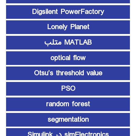
Digsilent PowerFactory
Lonely Planet
MATLAB متلب
optical flow
Otsu’s threshold value
PSO
random forest
segmentation
simElectronics در Simulink