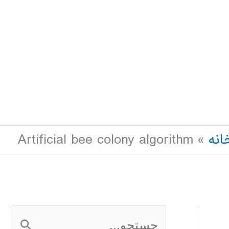
انه
Artificial bee colony algorithm
ج