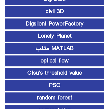
civil 3D
Digsilent PowerFactory
Lonely Planet
MATLAB متلب
optical flow
Otsu’s threshold value
PSO
random forest