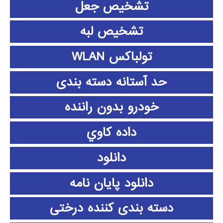
تشخیص جعل
تشخیص لبه
تولباکس WLAN
حد آستانه دسته بندی
خودرو بدون راننده
داده كاوي
دانلود
دانلود پايان نامه
دسته بندی کننده درختی