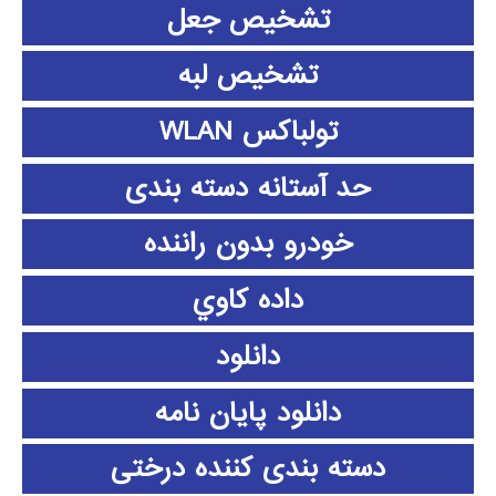
تشخیص جعل
تشخیص لبه
تولباکس WLAN
حد آستانه دسته بندی
خودرو بدون راننده
داده كاوي
دانلود
دانلود پايان نامه
دسته بندی کننده درختی