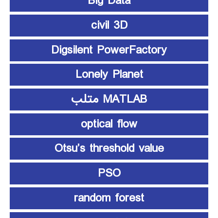
Big Data
civil 3D
Digsilent PowerFactory
Lonely Planet
MATLAB متلب
optical flow
Otsu’s threshold value
PSO
random forest